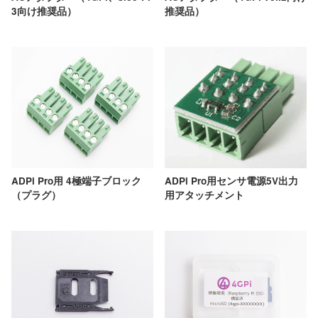
3向け推奨品）
推奨品）
ADPi Pro用センサ電源5V出力
ADPi Pro用 4極端子ブロック
用アタッチメント
（プラグ）