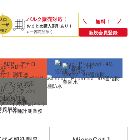
バルク
販売対応！
大口
無料！
ユーザ
おまとめ購入
割引あり！
向け
※ 一部商品除く
新規会員登録