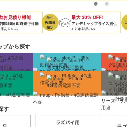
動
お見積り機能
最大
30% OFF!
学生
教職員
時間365日
即時発行可能
アカデミック
プライス提供
限定
在庫ありのみ
※ 対象製品のみ
ップから探す
探す