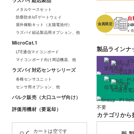
ラズパイ組込製品
メタルケースセット
防塵防水IoTゲートウェイ
自
会員限定
屋外稼動キット（太陽電池付）
24
※ 
ラズパイ組込製品用オプション、他
MicroCat.1
製品ラインナ
LTE通信マイコンボード
マイコンボード向け周辺機器、他
ラズパイ対応センサシリーズ
各種センサユニット
センサ用オプション、他
バルク販売（大口ユーザ向け）
評価用機材（要返却）
カテゴリから
カートは空です