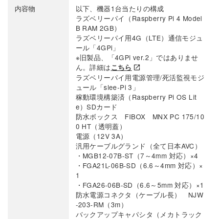
内容物
以下、機器1台当たりの構成
ラズベリーパイ（Raspberry Pi 4 Model
B RAM 2GB）
ラズベリーパイ用4G（LTE）通信モジュ
ール「4GPi」
※旧製品、「4GPi ver.2」ではありませ
ん。詳細は
こちら
ラズベリーパイ用電源管理/死活監視モジ
ュール「slee-Pi 3」
稼動環境構築済（Raspberry Pi OS Lit
e）SDカード
防水ボックス FIBOX MNX PC 175/10
0 HT（透明蓋）
電源（12V 3A）
汎用ケーブルグランド（全て日本AVC）
・MGB12-07B-ST（7～4mm 対応）×4
・FGA21L-06B-SD（6.6～4mm 対応）×
1
・FGA26-06B-SD（6.6～5mm 対応）×1
防水電源コネクタ（ケーブル長） NJW
-203-RM（3m）
バックアップキャパシタ（メカトラック