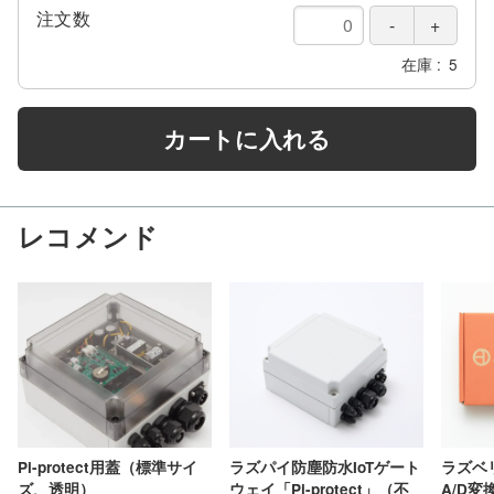
注文数
在庫
5
カートに入れる
レコメンド
Pi-protect用蓋（標準サイ
ラズパイ防塵防水IoTゲート
ラズベ
ズ、透明）
ウェイ「Pi-protect」（不
A/D変