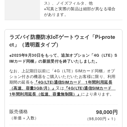
ス）、ノイズフィルタ、他
※写真と実際の製品は細部が異なる場合
があります。
ラズパイ防塵防水IoTゲートウェイ「Pi-prote
ct」（透明蓋タイプ）
※2025年9月30日をもって、追加オプション「4G（LTE）S
IMカード同梱」の新規受付を終了いたしました。
なお、上記期日以前に「4G（LTE）SIMカード同梱」オプ
ション付きの機器をご購入いただいたお客様に限り、利用
期間の延長を
『4G(LTE)通信SIMカード 1年間利用延長
又は
（高速、容量3GB/月）』
『4G(LTE)通信SIMカード
により承ります。
1年間利用延長（低速、容量無制限）』
販売価格
98,000円
（単価 × 入数）
（
98,000円
×
1
）