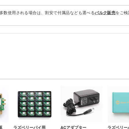
多数使用される場合は、割安で付属品なども選べる
をご検
バルク販売
ACアダプター
返
ラズベリー
ラズベリーパイ用