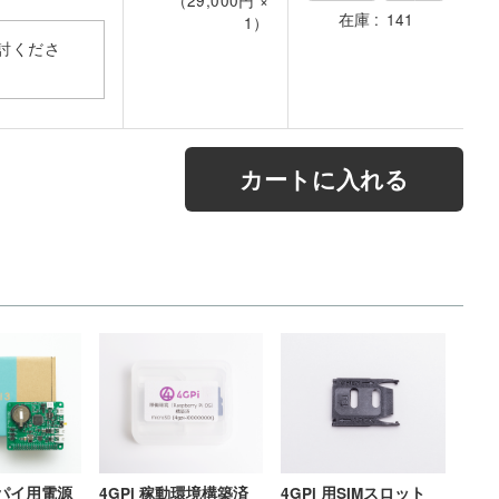
在庫
141
1
）
討くださ
カートに入れる
パイ用電源
4GPi 稼動環境構築済
4GPi 用SIMスロット