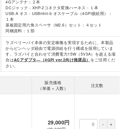
4Gアンテナ：２本
DCジャック - XHP-2コネクタ変換ハーネス：１本
USB-A オス - USBmini-b オスケーブル（4GPi接続用）：
１本
基板固定用六角スペーサ（M2.6）セット：４セット
同梱資料：１部
ラズベリーパイ本体の安定稼働を実現するために、本製品
からピンヘッダ経由で電源供給を行う構成を採用していま
す。ラズパイと合わせて消費電力15W（5V3A）を超える場
合は
をご活用くだ
ACアダプタ―（4GPi ver.2向け推奨品）
さい。
販売価格
注文数
（単価 × 入数）
29,000円
（
29,000円
×