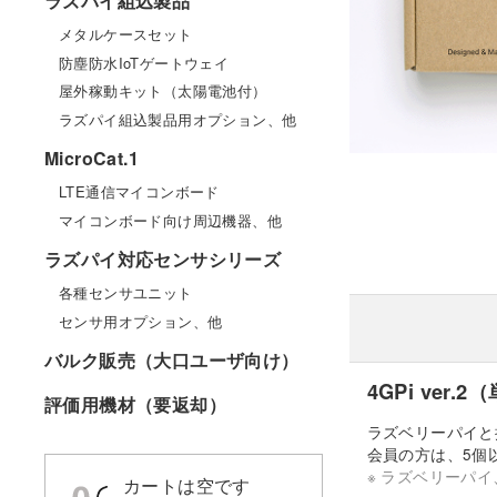
ラズパイ組込製品
メタルケースセット
防塵防水IoTゲートウェイ
屋外稼動キット（太陽電池付）
ラズパイ組込製品用オプション、他
MicroCat.1
LTE通信マイコンボード
マイコンボード向け周辺機器、他
ラズパイ対応センサシリーズ
各種センサユニット
センサ用オプション、他
バルク販売（大口ユーザ向け）
4GPi ver.
評価用機材（要返却）
ラズベリーパイと
会員の方は、5個
※ ラズベリーパイ
カートは空です