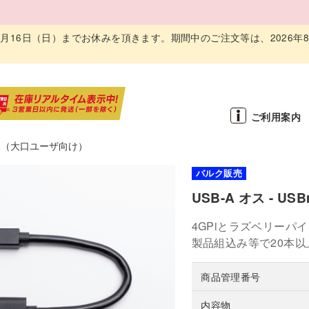
～ 8月16日（日）までお休みを頂きます。期間中のご注文等は、2026年
ご利用案内
売（大口ユーザ向け）
バルク販売
USB-A オス - U
4GPiとラズベリーパ
製品組込み等で20本
商品管理番号
内容物