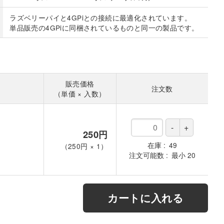
ラズベリーパイと4GPiとの接続に最適化されています。
単品販売の4GPiに同梱されているものと同一の製品です。
販売価格
注文数
（単価 × 入数）
）
250円
在庫
49
（
250円
×
1
）
注文可能数
最小
20
カートに入れる