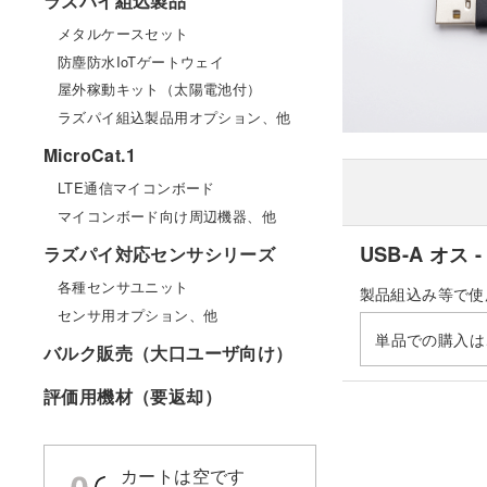
ラズパイ組込製品
メタルケースセット
防塵防水IoTゲートウェイ
屋外稼動キット（太陽電池付）
ラズパイ組込製品用オプション、他
MicroCat.1
LTE通信マイコンボード
マイコンボード向け周辺機器、他
USB-A オス
ラズパイ対応センサシリーズ
各種センサユニット
製品組込み等で使
センサ用オプション、他
単品での購入は
バルク販売（大口ユーザ向け）
評価用機材（要返却）
カートは空です