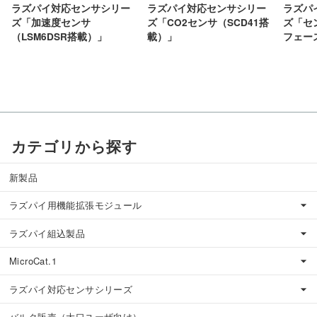
ラズパイ対応センサシリー
ラズパイ対応センサシリー
ラズパ
ズ「加速度センサ
ズ「CO2センサ（SCD41搭
ズ「セ
（LSM6DSR搭載）」
載）」
フェー
カテゴリから探す
新製品
ラズパイ用機能拡張モジュール
ラズパイ組込製品
MicroCat.1
ラズパイ対応センサシリーズ
バルク販売（大口ユーザ向け）